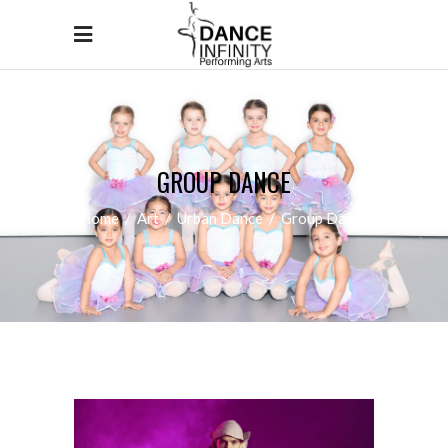
GROUP DANCE
Home
/
Art
/
Urban Dance
/
Group Dance